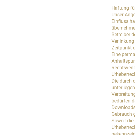
Haftung fü
Unser Angeb
Einfluss h
übernehmen.
Betreiber d
Verlinkung
Zeitpunkt d
Eine perman
Anhaltspun
Rechtsverl
Urheberrec
Die durch d
unterliegen
Verbreitun
bedürfen de
Downloads 
Gebrauch g
Soweit die 
Urheberrech
gekennzeic