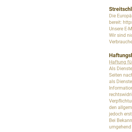
Streitsch
Die Europä
bereit:
http
Unsere E-M
Wir sind ni
Verbrauche
Haftungs
Haftung für
Als Dienst
Seiten nac
als Dienste
Informatio
rechtswidri
Verpflicht
den allgem
jedoch ers
Bei Bekann
umgehend 