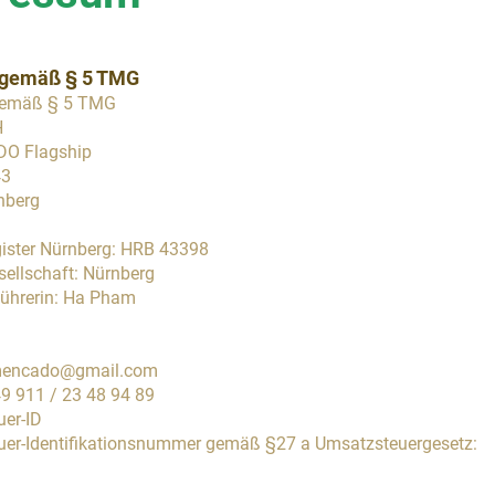
gemäß § 5 TMG
gemäß § 5 TMG
H
O Flagship
43
nberg
ister Nürnberg: HRB 43398
sellschaft: Nürnberg
ührerin: Ha Pham
amencado@gmail.com
49 911 / 23 48 94 89
er-ID
er-Identifikationsnummer gemäß §27 a Umsatzsteuergesetz: