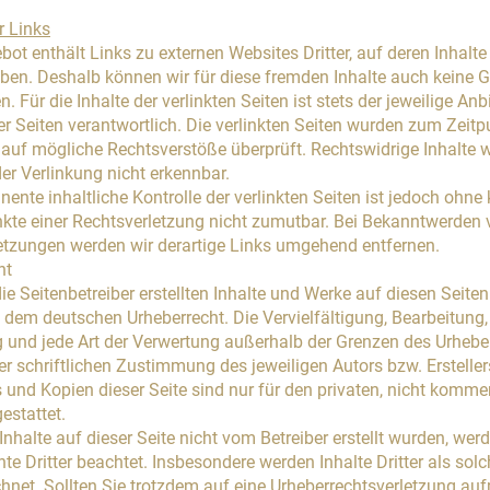
r Links
ot enthält Links zu externen Websites Dritter, auf deren Inhalte
aben. Deshalb können wir für diese fremden Inhalte auch keine 
 Für die Inhalte der verlinkten Seiten ist stets der jeweilige Anb
er Seiten verantwortlich. Die verlinkten Seiten wurden zum Zeitp
 auf mögliche Rechtsverstöße überprüft. Rechtswidrige Inhalte
er Verlinkung nicht erkennbar.
ente inhaltliche Kontrolle der verlinkten Seiten ist jedoch ohne
kte einer Rechtsverletzung nicht zumutbar. Bei Bekanntwerden 
etzungen werden wir derartige Links umgehend entfernen.
ht
ie Seitenbetreiber erstellten Inhalte und Werke auf diesen Seiten
 dem deutschen Urheberrecht. Die Vervielfältigung, Bearbeitung,
g und jede Art der Verwertung außerhalb der Grenzen des Urhebe
r schriftlichen Zustimmung des jeweiligen Autors bzw. Ersteller
und Kopien dieser Seite sind nur für den privaten, nicht kommer
estattet.
Inhalte auf dieser Seite nicht vom Betreiber erstellt wurden, wer
te Dritter beachtet. Insbesondere werden Inhalte Dritter als sol
hnet. Sollten Sie trotzdem auf eine Urheberrechtsverletzung a