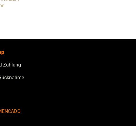
von
op
d Zahlung
 Rücknahme
AMENCADO