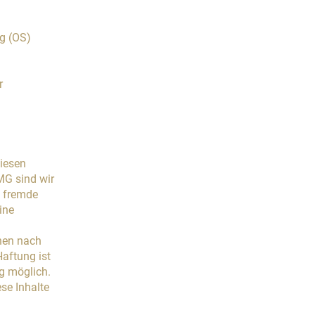
ng (OS)
r
diesen
MG sind wir
e fremde
ine
nen nach
aftung ist
g möglich.
se Inhalte