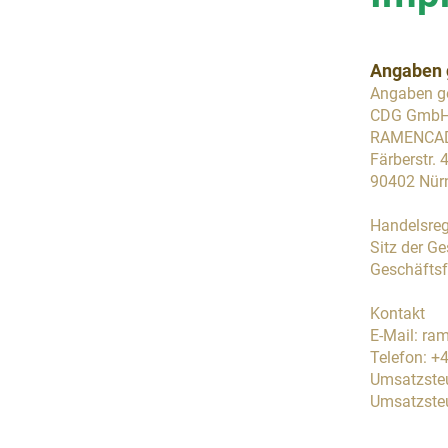
Angaben 
Angaben 
CDG Gmb
RAMENCAD
Färberstr. 
90402 Nür
Handelsreg
Sitz der Ge
Geschäftsf
Kontakt
E-Mail: r
Telefon: +
Umsatzsteu
Umsatzsteu