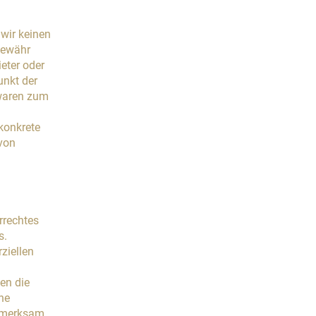
 wir keinen
Gewähr
ieter oder
unkt der
 waren zum
 konkrete
von
rrechtes
s.
ziellen
den die
che
ufmerksam