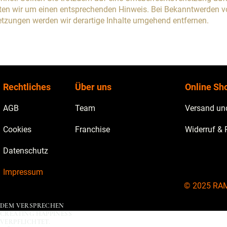
tten wir um einen entsprechenden Hinweis. Bei Bekanntwerden 
etzungen werden wir derartige Inhalte umgehend entfernen.
Rechtliches
Über uns
Online Sh
AGB
Team
Versand un
Cookies
Franchise
Widerruf &
Datenschutz
Impressum
© 2025 R
DEM VERSPRECHEN
CREATING HAPPINESS
VERPFLICHTET.