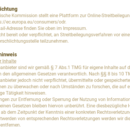
lichtung
ische Kommission stellt eine Plattform zur Online-Streitbeilegu
s://ec.europa.eu/consumers/odr
.
ail-Adresse finden Sie oben im Impressum.
cht bereit oder verpflichtet, an Streitbeilegungsverfahren vor eine
rschlichtungsstelle teilzunehmen.
hinweis
 Inhalte
eanbieter sind wir gemäß § 7 Abs.1 TMG für eigene Inhalte auf 
h den allgemeinen Gesetzen verantwortlich. Nach §§ 8 bis 10 T
anbieter jedoch nicht verpflichtet, übermittelte oder gespeichert
nen zu überwachen oder nach Umständen zu forschen, die auf e
ge Tätigkeit hinweisen.
ungen zur Entfernung oder Sperrung der Nutzung von Informatio
einen Gesetzen bleiben hiervon unberührt. Eine diesbezügliche H
t ab dem Zeitpunkt der Kenntnis einer konkreten Rechtsverletzun
twerden von entsprechenden Rechtsverletzungen werden wir die
entfernen.