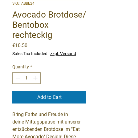
SKU: ABBE24
Avocado Brotdose/
Bentobox
rechteckig
Price
€10.50
Sales Tax Included
|
zzgl. Versand
Quantity
*
Add to Cart
Bring Farbe und Freude in
deine Mittagspause mit unserer
entzückenden Brotdose im "Eat
More Avocado"-Design! Diese