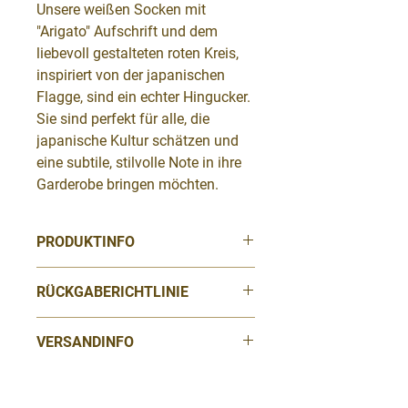
Unsere weißen Socken mit
"Arigato" Aufschrift und dem
liebevoll gestalteten roten Kreis,
inspiriert von der japanischen
Flagge, sind ein echter Hingucker.
Sie sind perfekt für alle, die
japanische Kultur schätzen und
eine subtile, stilvolle Note in ihre
Garderobe bringen möchten.
PRODUKTINFO
Größe: Einheitsgröße
RÜCKGABERICHTLINIE
Material: 70 % Baumwolle, 28 %
Du hast innerhalb von 14 Tagen nach
Polyamid, 2 % Elastan
VERSANDINFO
Erhalt der Ware die Möglichkeit, Artikel
zurückzugeben oder Probleme zu
Pflege: Socken bei maximal 40 °C
VERSANDRICHTLINIE
melden. Solltest Du mit einem Produkt
waschen Das Trocknen im
unzufrieden sein oder ein Problem